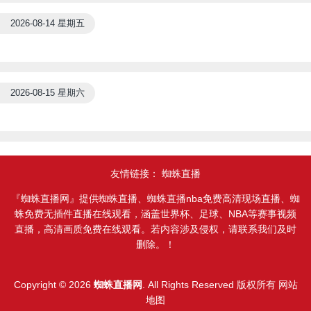
2026-08-14 星期五
2026-08-15 星期六
友情链接：
蜘蛛直播
『蜘蛛直播网』提供蜘蛛直播、蜘蛛直播nba免费高清现场直播、蜘
蛛免费无插件直播在线观看，涵盖世界杯、足球、NBA等赛事视频
直播，高清画质免费在线观看。若内容涉及侵权，请联系我们及时
删除。！
Copyright © 2026
蜘蛛直播网
. All Rights Reserved 版权所有
网站
地图