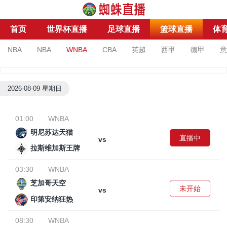
首页
世界杯直播
足球直播
篮球直播
体
NBA
NBA
WNBA
CBA
英超
西甲
德甲
意
亚洲杯
亚冠杯
足协杯
沙特联
2026-08-09 星期日
01:00
WNBA
明尼苏达天猫
直播中
vs
拉斯维加斯王牌
03:30
WNBA
芝加哥天空
未开始
vs
印第安纳狂热
08:30
WNBA